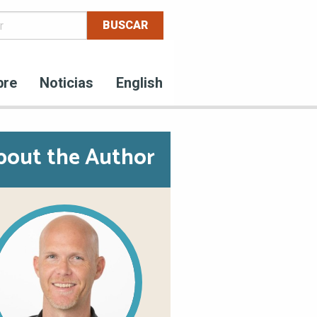
bre
Noticias
English
bout the Author